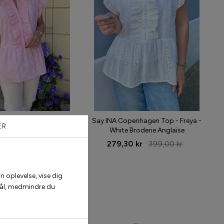
penhagen Top - Freya -
Say INA Copenhagen Top - Freya -
ER
Pink Striped
White Broderie Anglaise
5 kr
399,00 kr
279,30 kr
399,00 kr
n oplevelse, vise dig
rmål, medmindre du