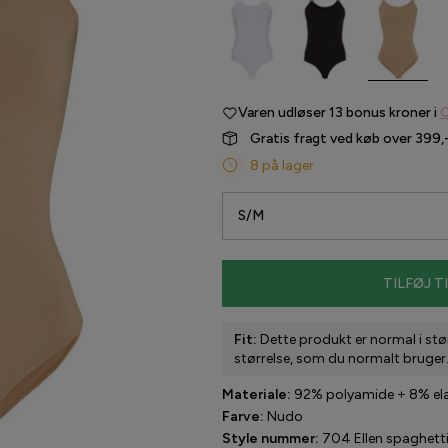
Varen udløser
13 bonus kroner i
C
Gratis fragt ved køb over 399,
8 på lager
S/M
TILFØJ T
Fit:
Dette produkt er normal i stør
størrelse, som du normalt bruger
Materiale:
92% polyamide + 8% el
Farve:
Nudo
Style nummer:
704 Ellen spaghett