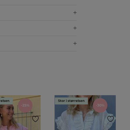
rrelsen
Stor i størrelsen
-25%
-30%