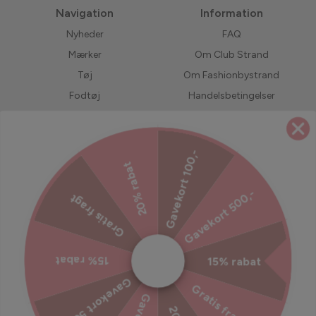
Navigation
Information
Nyheder
FAQ
Mærker
Om Club Strand
Tøj
Om Fashionbystrand
Fodtøj
Handelsbetingelser
Accessories
Returnering
Bedst solgte
LIVE shopping
Gavekort 100,-
Forudbestil
Jobs hos Fashionbystrand
20% rabat
UDSALG
Servicevilkår
Gavekort 500,-
Gratis fragt
Refusionspolitik
Ekstra tryghed til din ordre
15% rabat
15% rabat
Tilmeld dig vores nyhedsbrev
Gavekort 500,-
Gratis fragt
Bliv inspireret, hold dig opdateret med vores kampagner og