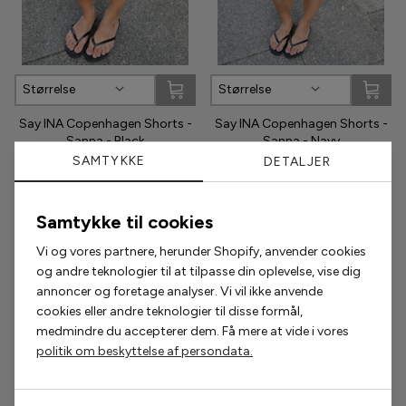
Phenumb
Pieces
Størrelse
Størrelse
Puma
Say INA Copenhagen Shorts -
Say INA Copenhagen Shorts -
Sanna - Black
Sanna - Navy
SAMTYKKE
DETALJER
Sabloom
299,00 kr
224,25 kr
299,00 kr
Say INA Copenhagen
Samtykke til cookies
Sisters Point
Vi og vores partnere, herunder Shopify, anvender cookies
Populære accessories
og andre teknologier til at tilpasse din oplevelse, vise dig
Smykkeli Copenhagen
annoncer og foretage analyser. Vi vil ikke anvende
cookies eller andre teknologier til disse formål,
2 for 200,-
2 for 300,-
Tim & Simonsen
medmindre du accepterer dem. Få mere at vide i vores
politik om beskyttelse af persondata.
Unica Copenhagen