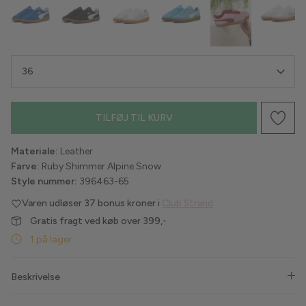
Havaianas
Hype the Detail
36
Liberté
TILFØJ TIL KURV
Lollys Laundry
Love & Divine
Materiale:
Leather
Farve:
Ruby Shimmer Alpine Snow
Luxzuz
Style nummer:
396463-65
Varen udløser
37 bonus kroner i
Club Strand
Lykkeland Ateliér
Gratis fragt ved køb over 399,-
1 på lager
Maanesten
Marta du Chateau
Beskrivelse
MbyM