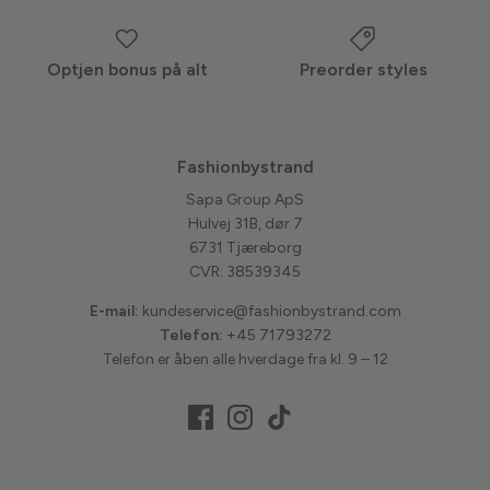
Optjen bonus på alt
Preorder styles
Fashionbystrand
Sapa Group ApS
Hulvej 31B, dør 7
6731 Tjæreborg
CVR: 38539345
E-mail:
kundeservice@fashionbystrand.com
Telefon:
+45 71793272
Telefon er åben alle hverdage fra kl. 9 – 12