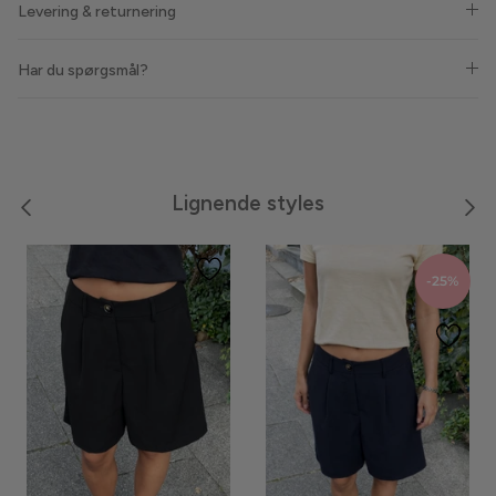
Levering & returnering
Meraki
Har du spørgsmål?
Moon Boot
Neo Noir
Noella
Lignende styles
Noisy May
-25%
Notyz
Nümph
Only
Oroblù
Panos Emporio