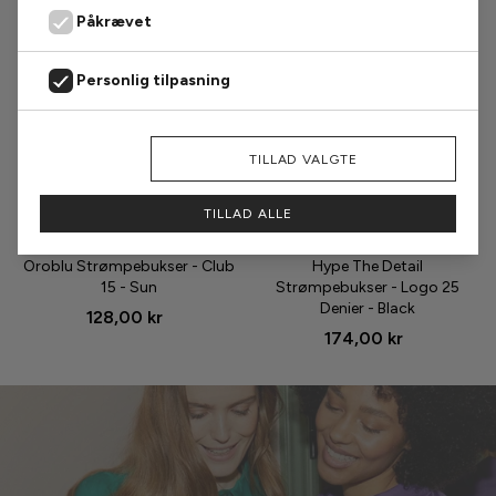
Påkrævet
Personlig tilpasning
Markedsføring
AFVIS
TILLAD VALGTE
Analyse
TILLAD ALLE
Størrelse
Størrelse
Oroblu Strømpebukser - Club
Hype The Detail
15 - Sun
Strømpebukser - Logo 25
Denier - Black
128,00 kr
174,00 kr