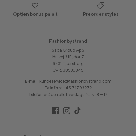
Optjen bonus på alt
Preorder styles
Fashionbystrand
Sapa Group ApS
Hulvej 31B, dør 7
6731 Tjæreborg
CVR: 38539345
E-mail:
kundeservice@fashionbystrand.com
Telefon:
+45 71793272
Telefon er åben alle hverdage fra kl. 9 – 12