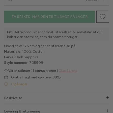
Havaianas
FÅ BESKED, NÅR DEN ER TILBAGE PÅ LAGER
Hype the Detail
Fit:
Dette produkt er normal i størrelsen. Vi anbefaler at du
Liberté
køber den størrelse, som du normalt bruger.
Lollys Laundry
Modellen er
175 cm
og har en størrelse
38
på
Materiale:
100% Cotton
Love & Divine
Farve:
Dark Sapphire
Style nummer:
705909
Luxzuz
Varen udløser
11 bonus kroner i
Club Strand
Gratis fragt ved køb over 399,-
Lykkeland Ateliér
0 på lager
Maanesten
Beskrivelse
Marta du Chateau
Levering & returnering
MbyM