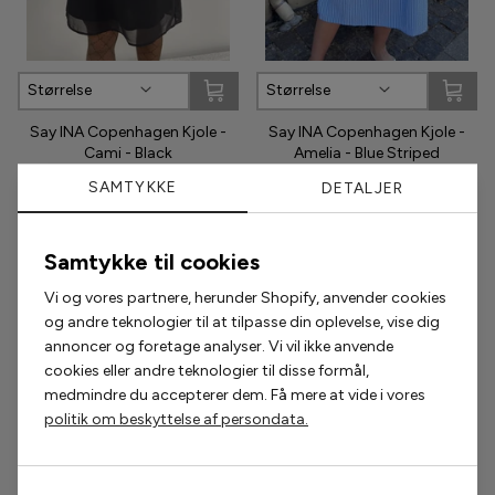
Phenumb
Størrelse
Størrelse
Pieces
Say INA Copenhagen Kjole -
Say INA Copenhagen Kjole -
Puma
Cami - Black
Amelia - Blue Striped
374,25 kr
499,00 kr
374,25 kr
499,00 kr
SAMTYKKE
DETALJER
Sabloom
Say INA Copenhagen
Samtykke til cookies
Populære accessories
Vi og vores partnere, herunder Shopify, anvender cookies
Sisters Point
og andre teknologier til at tilpasse din oplevelse, vise dig
annoncer og foretage analyser. Vi vil ikke anvende
Smykkeli Copenhagen
2 for 200,-
2 for 300,-
cookies eller andre teknologier til disse formål,
medmindre du accepterer dem. Få mere at vide i vores
Tim & Simonsen
politik om beskyttelse af persondata.
Unica Copenhagen