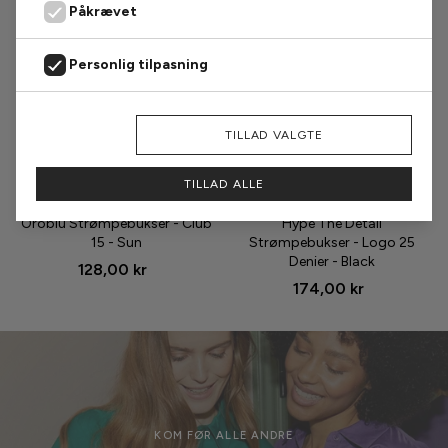
Påkrævet
Personlig tilpasning
Markedsføring
AFVIS
TILLAD VALGTE
Analyse
TILLAD ALLE
Størrelse
Størrelse
Oroblu Strømpebukser - Club
Hype The Detail
15 - Sun
Strømpebukser - Logo 25
Denier - Black
128,00 kr
174,00 kr
KOM FØR ALLE ANDRE