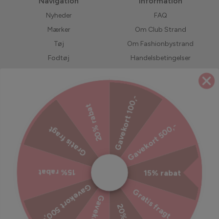
Navigation
Information
Nyheder
FAQ
Mærker
Om Club Strand
Tøj
Om Fashionbystrand
Fodtøj
Handelsbetingelser
Accessories
Returnering
Bedst solgte
LIVE shopping
Gavekort 100,-
Forudbestil
Jobs hos Fashionbystrand
20% rabat
UDSALG
Servicevilkår
Gavekort 500,-
Gratis fragt
Refusionspolitik
Ekstra tryghed til din ordre
15% rabat
15% rabat
Tilmeld dig vores nyhedsbrev
Gavekort 500,-
Gratis fragt
Bliv inspireret, hold dig opdateret med vores kampagner og
meget mere!