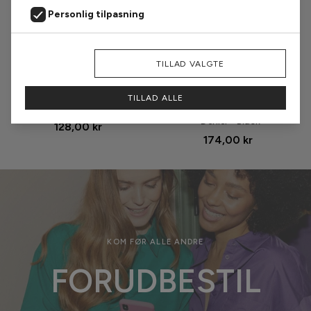
Personlig tilpasning
Markedsføring
AFVIS
TILLAD VALGTE
Størrelse
Størrelse
Analyse
Oroblu Strømpebukser - Club
Hype The Detail
TILLAD ALLE
15 - Sun
Strømpebukser - Logo 25
Denier - Black
128,00 kr
174,00 kr
KOM FØR ALLE ANDRE
FORUDBESTIL