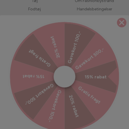
Tøj
Om Fashionbystrand
Fodtøj
Handelsbetingelser
Accessories
Returnering
Bedst solgte
LIVE shopping
Gavekort 100,-
Forudbestil
Jobs hos Fashionbystrand
20% rabat
UDSALG
Servicevilkår
Gavekort 500,-
Gratis fragt
Refusionspolitik
Ekstra tryghed til din ordre
15% rabat
15% rabat
Tilmeld dig vores nyhedsbrev
Gavekort 500,-
Gratis fragt
Gavekort 100,-
Bliv inspireret, hold dig opdateret med vores kampagner og
20% rabat
meget mere!