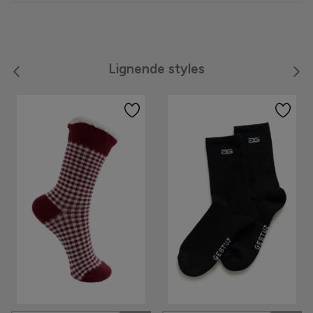
Meraki
Moon Boot
Lignende styles
Neo Noir
Noella
Noisy May
Notyz
Nümph
Only
Oroblù
Panos Emporio