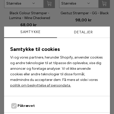
Størrelse
Størrelse
Phenumb
Black Colour Strømper -
Gestuz Strømper - GG - Black
Lumina - Wine Checkered
98,00 kr
Pieces
68,00 kr
SAMTYKKE
DETALJER
Puma
Sabloom
Populære accessories
Samtykke til cookies
Say INA Copenhagen
Vi og vores partnere, herunder Shopify, anvender cookies
2 for 200,-
2 for 300,-
og andre teknologier til at tilpasse din oplevelse, vise dig
Sisters Point
annoncer og foretage analyser. Vi vil ikke anvende
cookies eller andre teknologier til disse formål,
medmindre du accepterer dem. Få mere at vide i vores
Smykkeli Copenhagen
politik om beskyttelse af persondata.
Tim & Simonsen
Unica Copenhagen
Påkrævet