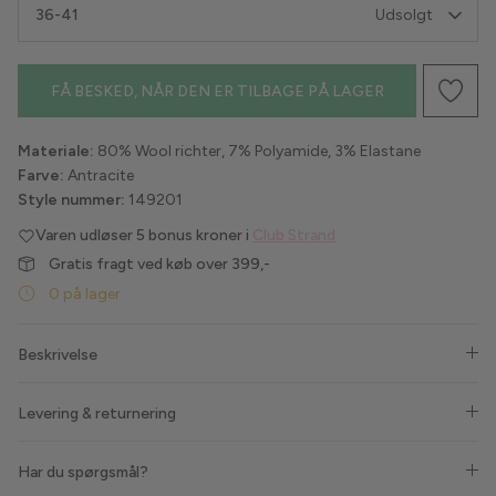
36-41
Udsolgt
Havaianas
FÅ BESKED, NÅR DEN ER TILBAGE PÅ LAGER
Hype the Detail
Liberté
Materiale:
80% Wool richter, 7% Polyamide, 3% Elastane
Farve:
Antracite
Lollys Laundry
Style nummer:
149201
Varen udløser
5 bonus kroner i
Club Strand
Love & Divine
Gratis fragt ved køb over 399,-
Luxzuz
0 på lager
Lykkeland Ateliér
Beskrivelse
Maanesten
Levering & returnering
Marta du Chateau
Har du spørgsmål?
MbyM