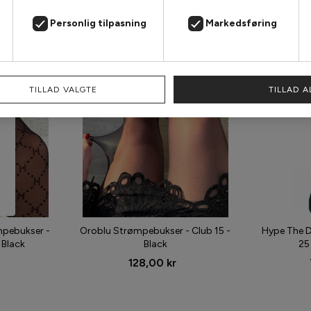
Personlig tilpasning
Markedsføring
TILLAD VALGTE
TILLAD A
mpebukser -
Oroblu Strømpebukser - Club 15 -
Hype The D
 Black
Black
25
128,00 kr