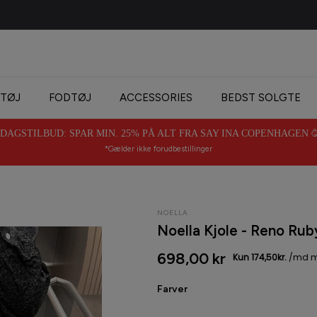
1-3 dages levering & 14 dages returret
TØJ
FODTØJ
ACCESSORIES
BEDST SOLGTE
AGSTILBUD: SPAR MIN. 25% PÅ ALT FRA SAY INA COPENHAGEN 🥳 
*Gælder ikke forudbestillinger
NOELLA
Noella Kjole - Reno Ruby
698,00 kr
Farver