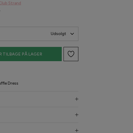
Club Strand
-
Udsolgt
R TILBAGE PÅ LAGER
ffle Dress