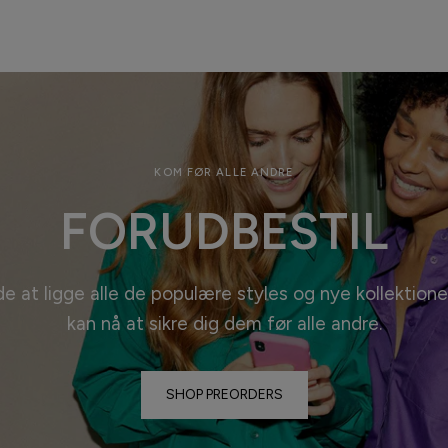
KOM FØR ALLE ANDRE
FORUDBESTIL
de at ligge alle de populære styles og nye kollektione
kan nå at sikre dig dem før alle
andre.
SHOP PREORDERS