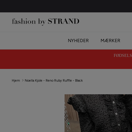
Hop
til
indhold
NYHEDER
MÆRKER
FØDSELSD
Hjem
Noella Kjole - Reno Ruby Ruffle - Black