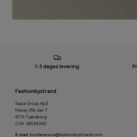
1-3 dages levering
F
Fashionbystrand
Sapa Group ApS
Hulvej 31B, dør 7
6731 Tjæreborg
CVR: 38539345
E-mail:
kundeservice@fashionbystrand.com