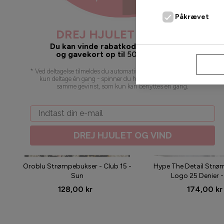
Påkrævet
DREJ HJULET OG VIND
Du kan vinde rabatkoder, gratis fragt
og gavekort op til
500
kr. 🥳 juhuu!
AFVIS
* Ved deltagelse tilmeldes du automatisk vores nyhedsbrev. Du kan
kun deltage én gang - spinner du hjulet flere gange, vil du få
samme gevinst, som kun kan benyttes én gang
.
Email
DREJ HJULET OG VIND
Oroblu Strømpebukser - Club 15 -
Hype The Detail Strø
Sun
Logo 25 Denier -
128,00 kr
174,00 kr