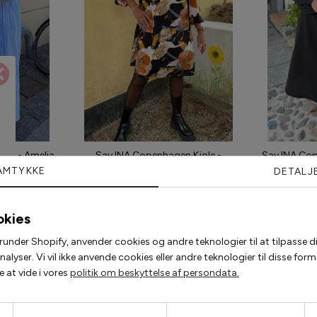
ole - Amelia
Say INA Copenhagen Kjole -
Say INA Cop
ed
Augusta - Mixed Big Flower
AMTYKKE
DETALJ
00 kr
314,30 kr
449,00 kr
261,7
okies
runder Shopify, anvender cookies og andre teknologier til at tilpasse di
lyser. Vi vil ikke anvende cookies eller andre teknologier til disse fo
Populære accessories
 at vide i vores
politik om beskyttelse af persondata.
2 for 200,-
2 for 120,-