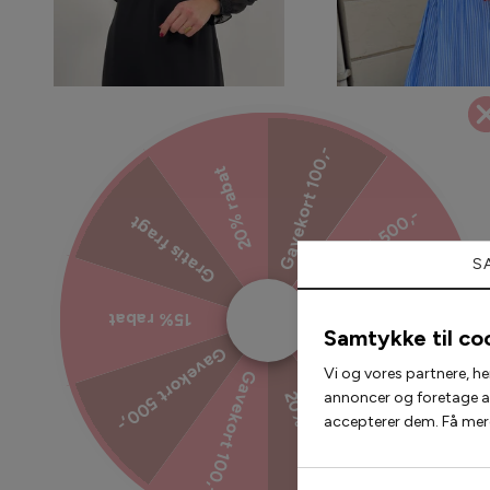
Gavekort 100,-
20% rabat
Gavekort 500,-
Gratis fragt
Say INA Copenhagen Kjole - Cami -
Say INA Copenhagen Kj
Black
- Blue Strip
S
374,25 kr
499,00 kr
374,25 kr
499,
15% rabat
15% rabat
Samtykke til co
Gavekort 500,-
Gratis fragt
Vi og vores partnere, he
Gavekort 100,-
annoncer og foretage ana
20% rabat
accepterer dem. Få mere
2 for 200,-
2 for 300,-