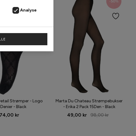
-50%
Analyse
LLE
etail Strømper - Logo
Marta Du Chateau Strømpebukser
 Denier - Black
- Erika 2 Pack 15Den - Black
74,00 kr
49,00 kr
98,00 kr