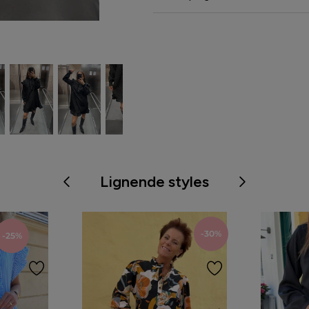
Lignende styles
-30%
-25%