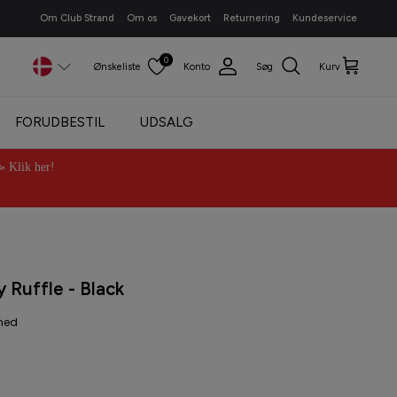
Om Club Strand
Om os
Gavekort
Returnering
Kundeservice
0
Ønskeliste
Konto
Søg
Kurv
FORUDBESTIL
UDSALG
Klik her!
 Ruffle - Black