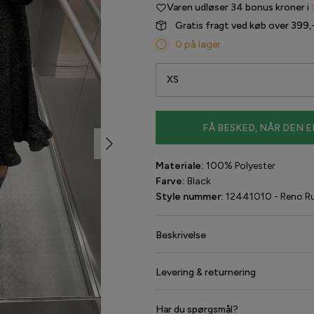
Varen udløser
34 bonus kroner i
Gratis fragt ved køb over 399,
0 på lager
XS
FÅ BESKED, NÅR DEN E
Materiale:
100% Polyester
Farve:
Black
Style nummer:
12441010 - Reno Ru
Beskrivelse
Levering & returnering
Har du spørgsmål?