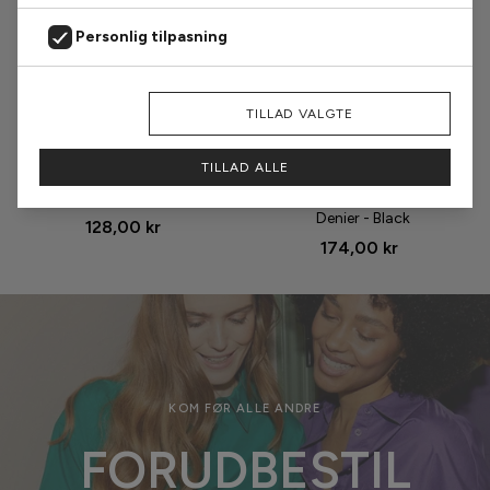
Personlig tilpasning
Markedsføring
AFVIS
TILLAD VALGTE
Størrelse
Størrelse
Analyse
TILLAD ALLE
Oroblu Strømpebukser - Club
Hype The Detail
15 - Sun
Strømpebukser - Logo 25
Denier - Black
128,00 kr
174,00 kr
KOM FØR ALLE ANDRE
FORUDBESTIL