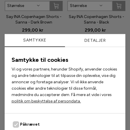
Størrelse
Størrelse
Phenumb
Say INA Copenhagen Shorts -
Say INA Copenhagen Shorts -
Sanna - Dark Brown
Sanna - Black
Pieces
299,00 kr
299,00 kr
Puma
SAMTYKKE
DETALJER
Sabloom
Samtykke til cookies
Populære accessories
Say INA Copenhagen
Vi og vores partnere, herunder Shopify, anvender cookies
og andre teknologier til at tilpasse din oplevelse, vise dig
2 for 200,-
2 for 300,-
Sisters Point
annoncer og foretage analyser. Vi vil ikke anvende
cookies eller andre teknologier til disse formål,
Smykkeli Copenhagen
medmindre du accepterer dem. Få mere at vide i vores
politik om beskyttelse af persondata.
Tim & Simonsen
Unica Copenhagen
Påkrævet