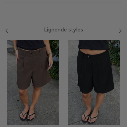
Meraki
Moon Boot
Lignende styles
Neo Noir
Noella
Noisy May
Notyz
Nümph
Only
Oroblù
Panos Emporio