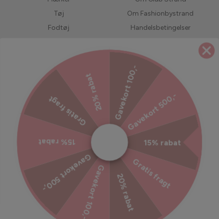
Tøj
Om Fashionbystrand
Fodtøj
Handelsbetingelser
Accessories
Returnering
Bedst solgte
LIVE shopping
Gavekort 100,-
Forudbestil
Jobs hos Fashionbystrand
20% rabat
UDSALG
Servicevilkår
Gavekort 500,-
Gratis fragt
Refusionspolitik
Ekstra tryghed til din ordre
15% rabat
15% rabat
Tilmeld dig vores nyhedsbrev
Gavekort 500,-
Gratis fragt
Gavekort 100,-
Bliv inspireret, hold dig opdateret med vores kampagner og
20% rabat
meget mere!