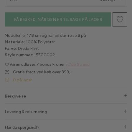
Havaianas
FÅ BESKED, NÅR DEN ER TILBAGE PÅ LAGER
Hype the Detail
Modellen er
178 cm
og har en størrelse
S
på
Liberté
Materiale:
100% Polyester
Farve:
Dreda Print
Lollys Laundry
Style nummer:
15500002
Varen udløser
7 bonus kroner i
Club Strand
Love & Divine
Gratis fragt ved køb over 399,-
Luxzuz
0 på lager
Lykkeland Ateliér
Beskrivelse
Maanesten
Levering & returnering
Marta du Chateau
Har du spørgsmål?
MbyM