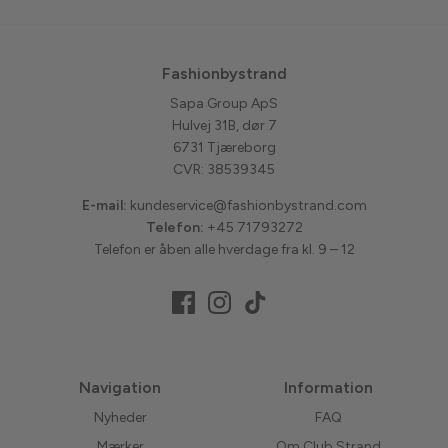
Fashionbystrand
Sapa Group ApS
Hulvej 31B, dør 7
6731 Tjæreborg
CVR: 38539345
E-mail:
kundeservice@fashionbystrand.com
Telefon:
+45 71793272
Telefon er åben alle hverdage fra kl. 9 – 12
Navigation
Information
Nyheder
FAQ
Mærker
Om Club Strand