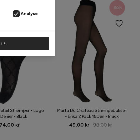
-50%
Analyse
LLE
etail Strømper - Logo
Marta Du Chateau Strømpebukser
 Denier - Black
- Erika 2 Pack 15Den - Black
74,00 kr
49,00 kr
98,00 kr