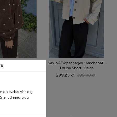
enhagen Fleece Jakke -
Say INA Copenhagen Trenchcoat -
ER
ark Brown W. Beige
Louisa Short - Beige
roidery Hearts
299,25 kr
399,00 kr
5 kr
599,00 kr
n oplevelse, vise dig
rmål, medmindre du