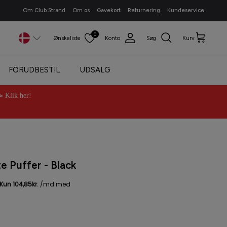
Om Club Strand
Om os
Gavekort
Returnering
Kundeservice
0
Ønskeliste
Konto
Søg
Kurv
FORUDBESTIL
UDSALG
Klik her!
e Puffer - Black