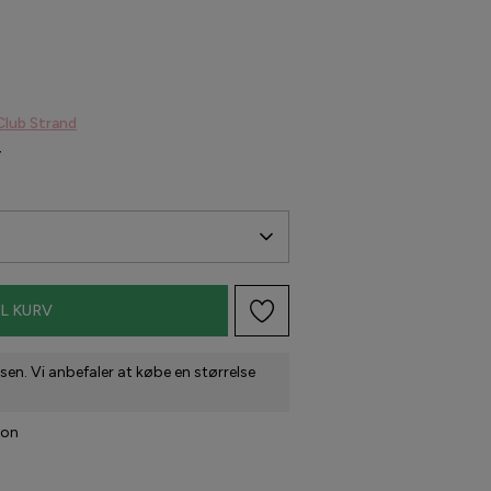
Club Strand
-
IL KURV
sen. Vi anbefaler at købe en størrelse
yon