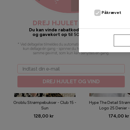
2 for 200,-
2 for 300,-
Påkrævet
DREJ HJULET OG VIND
Du kan vinde rabatkoder, gratis fragt
og gavekort op til
500
kr. 🥳 juhuu!
AFVIS
* Ved deltagelse tilmeldes du automatisk vores nyhedsbrev. Du kan
kun deltage én gang - spinner du hjulet flere gange, vil du få
samme gevinst, som kun kan benyttes én gang
.
Email
DREJ HJULET OG VIND
Oroblu Strømpebukser - Club 15 -
Hype The Detail Strø
Sun
Logo 25 Denier -
128,00 kr
174,00 kr