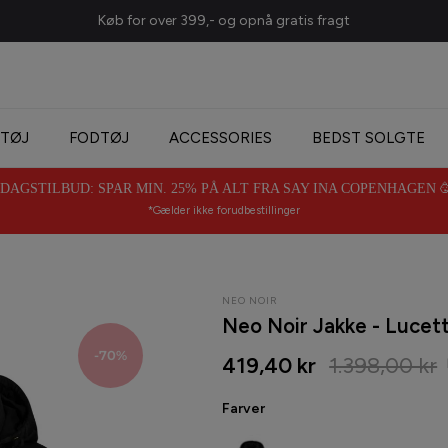
Køb for over 399,- og opnå gratis fragt
TØJ
FODTØJ
ACCESSORIES
BEDST SOLGTE
AGSTILBUD: SPAR MIN. 25% PÅ ALT FRA SAY INA COPENHAGEN 🥳 
*Gælder ikke forudbestillinger
NEO NOIR
Neo Noir Jakke - Lucett
-70%
419,40 kr
1.398,00 kr
Farver