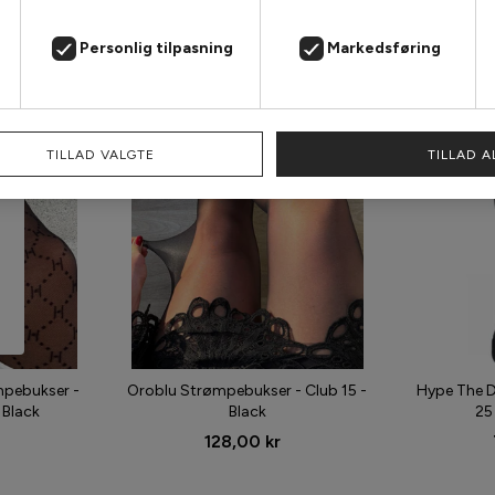
2 for 200,-
2 for 120,-
Personlig tilpasning
Markedsføring
TILLAD VALGTE
TILLAD A
mpebukser -
Oroblu Strømpebukser - Club 15 -
Hype The D
 Black
Black
25
128,00 kr