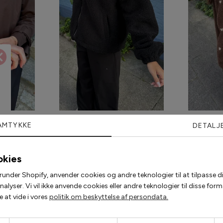
renchcoat -
Say INA Copenhagen Fleece Jakke -
Say INA Cop
AMTYKKE
DETALJ
late Brown
Fia - Black
Fia - D
Emb
00 kr
374,25 kr
499,00 kr
449,2
okies
runder Shopify, anvender cookies og andre teknologier til at tilpasse di
lyser. Vi vil ikke anvende cookies eller andre teknologier til disse fo
Populære accessories
 at vide i vores
politik om beskyttelse af persondata.