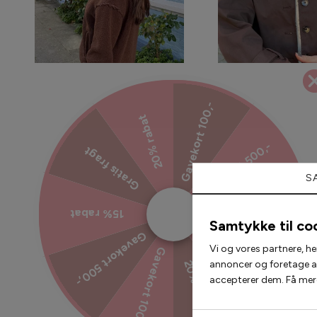
Gavekort 100,-
20% rabat
Gavekort 500,-
Gratis fragt
Say INA Copenhagen Fleece Jakke -
Say INA Copenhagen T
S
Fia - Brown
Louisa Short - Choco
374,25 kr
499,00 kr
299,25 kr
399,
15% rabat
15% rabat
Samtykke til co
Gavekort 500,-
Gratis fragt
Vi og vores partnere, he
Gavekort 100,-
annoncer og foretage ana
20% rabat
accepterer dem. Få mere