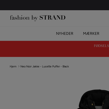
Hop
til
indhold
NYHEDER
MÆRKER
FØDSELSD
Hjem
Neo Noir Jakke - Lucette Puffer - Black