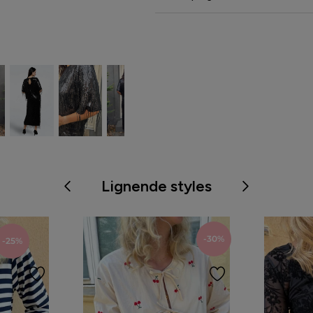
Lignende styles
-30%
-25%