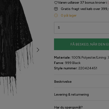
Varen udløser
37 bonus kroner i
Gratis fragt ved køb over 399,
0 på lager
S
FÅ BESKED, NÅR DEN E
Materiale:
100% Polyester/Lining:
Farve:
999 Black
Style nummer:
220424451
Beskrivelse
Levering & returnering
Har du spørgsmål?