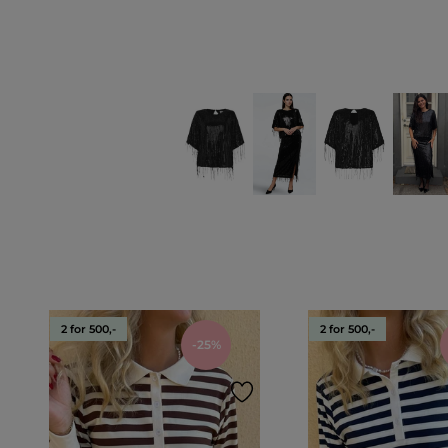
2 for 500,-
2 for 500,-
-25%