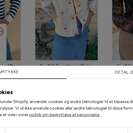
lo / Bluse -
Say INA Copenhagen Bluse -
Say INA
triped
Leonora - Off White W. Cherry
Sophia 
AMTYKKE
DETALJ
00 kr
279,30 kr
399,00 kr
149,2
okies
runder Shopify, anvender cookies og andre teknologier til at tilpasse di
lyser. Vi vil ikke anvende cookies eller andre teknologier til disse fo
Populære accessories
 at vide i vores
politik om beskyttelse af persondata.
2 for 200,-
2 for 120,-