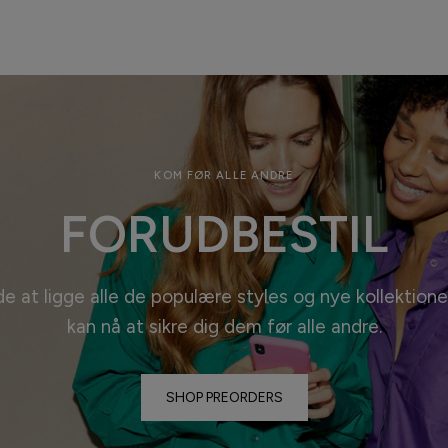
KOM FØR ALLE ANDRE
FORUDBESTIL
de at ligge alle de populære styles og nye kollektione
kan nå at sikre dig dem før alle
andre.
SHOP PREORDERS