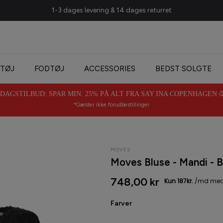
TØJ
FODTØJ
ACCESSORIES
BEDST SOLGTE
AGSTILBUD: SPAR MIN. 25% PÅ ALT FRA SAY INA COPENHAGEN 🥳 
*Gælder ikke forudbestillinger
MOVES
Moves Bluse - Mandi - B
748,00 kr
Farver