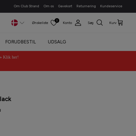
Om Club Strand
Om os
Gavekort
Returnering
Kundeservice
0
Ønskeliste
Konto
Søg
Kurv
FORUDBESTIL
UDSALG
Klik her!
lack