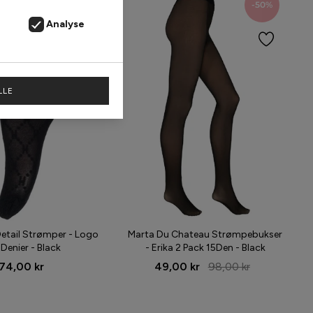
-50%
Analyse
LLE
etail Strømper - Logo
Marta Du Chateau Strømpebukser
 Denier - Black
- Erika 2 Pack 15Den - Black
74,00 kr
49,00 kr
98,00 kr