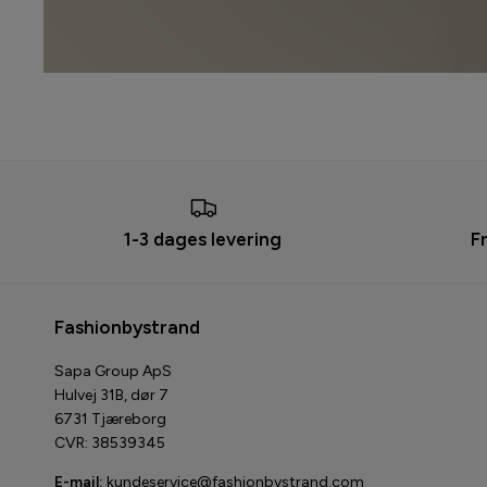
1-3 dages levering
F
Fashionbystrand
Sapa Group ApS
Hulvej 31B, dør 7
6731 Tjæreborg
CVR: 38539345
E-mail:
kundeservice@fashionbystrand.com