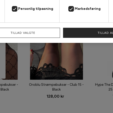
Personlig tilpasning
Markedsføring
TILLAD VALGTE
TILLAD A
mpebukser -
Oroblu Strømpebukser - Club 15 -
Hype The D
 Black
Black
25
128,00 kr