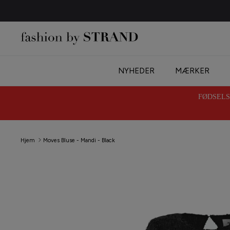
Hop
til
indhold
NYHEDER
MÆRKER
FØDSELSD
Hjem
Moves Bluse - Mandi - Black