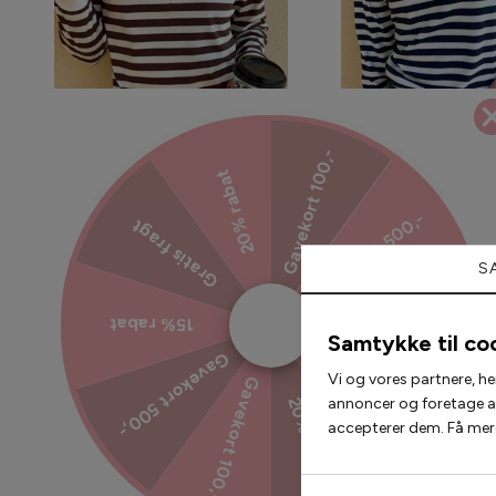
Gavekort 100,-
20% rabat
Gavekort 500,-
Gratis fragt
Say INA Copenhagen Polo / Bluse -
Say INA Copenhagen Po
Pamela - Brown Striped
Pamela - Navy S
S
224,25 kr
299,00 kr
224,25 kr
299,
15% rabat
15% rabat
Samtykke til co
Gavekort 500,-
Gratis fragt
Vi og vores partnere, he
Gavekort 100,-
annoncer og foretage ana
20% rabat
accepterer dem. Få mere
2 for 200,-
2 for 300,-