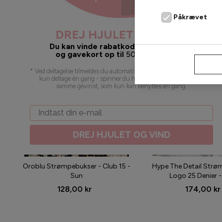
Påkrævet
DREJ HJULET OG VIND
Du kan vinde rabatkoder, gratis fragt
og gavekort op til
500
kr. 🥳 juhuu!
AFVIS
* Ved deltagelse tilmeldes du automatisk vores nyhedsbrev. Du kan
kun deltage én gang - spinner du hjulet flere gange, vil du få
samme gevinst, som kun kan benyttes én gang
.
Email
DREJ HJULET OG VIND
Oroblu Strømpebukser - Club 15 -
Hype The Detail Strø
Sun
Logo 25 Denier -
128,00 kr
174,00 kr