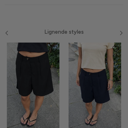
Meraki
Moon Boot
Lignende styles
Neo Noir
Noella
Noisy May
Notyz
Nümph
Only
Oroblù
Panos Emporio