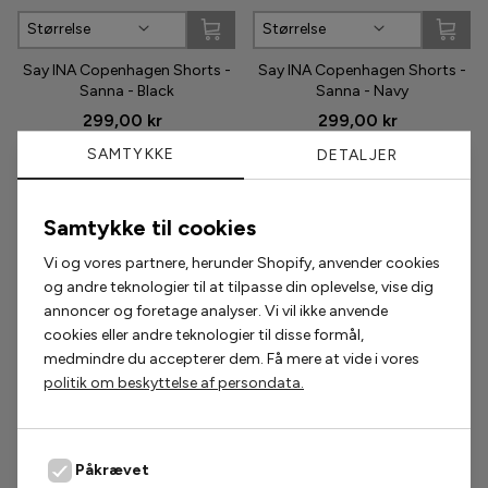
Størrelse
Størrelse
Phenumb
Say INA Copenhagen Shorts -
Say INA Copenhagen Shorts -
Sanna - Black
Sanna - Navy
Pieces
299,00 kr
299,00 kr
Puma
SAMTYKKE
DETALJER
Sabloom
Samtykke til cookies
Populære accessories
Say INA Copenhagen
Vi og vores partnere, herunder Shopify, anvender cookies
og andre teknologier til at tilpasse din oplevelse, vise dig
Sisters Point
2 for 200,-
2 for 300,-
annoncer og foretage analyser. Vi vil ikke anvende
cookies eller andre teknologier til disse formål,
Smykkeli Copenhagen
medmindre du accepterer dem. Få mere at vide i vores
politik om beskyttelse af persondata.
Tim & Simonsen
Unica Copenhagen
Påkrævet