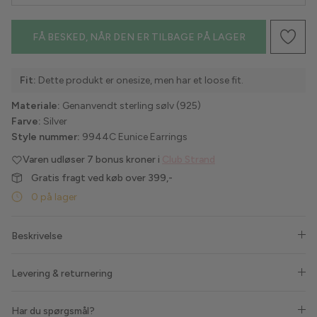
Havaianas
FÅ BESKED, NÅR DEN ER TILBAGE PÅ LAGER
Hype the Detail
Fit:
Dette produkt er onesize, men har et loose fit.
Liberté
Materiale:
Genanvendt sterling sølv (925)
Farve:
Silver
Lollys Laundry
Style nummer:
9944C Eunice Earrings
Love & Divine
Varen udløser
7 bonus kroner i
Club Strand
Gratis fragt ved køb over 399,-
Luxzuz
0 på lager
Lykkeland Ateliér
Beskrivelse
Maanesten
Levering & returnering
Marta du Chateau
Har du spørgsmål?
MbyM