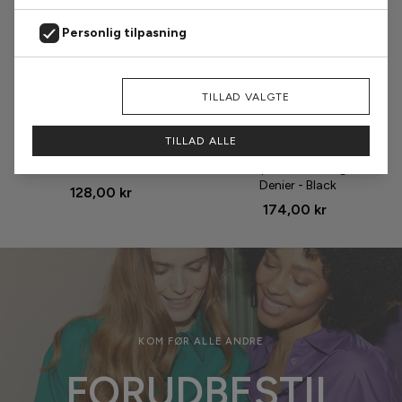
Personlig tilpasning
Markedsføring
AFVIS
TILLAD VALGTE
Størrelse
Størrelse
Analyse
TILLAD ALLE
Oroblu Strømpebukser - Club
Hype The Detail
15 - Sun
Strømpebukser - Logo 25
Denier - Black
128,00 kr
174,00 kr
KOM FØR ALLE ANDRE
FORUDBESTIL