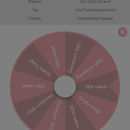
Mærker
Om Club Strand
Tøj
Om Fashionbystrand
Fodtøj
Handelsbetingelser
Accessories
Returnering
Bedst solgte
LIVE shopping
Gavekort 100,-
Forudbestil
Jobs hos Fashionbystrand
20% rabat
UDSALG
Servicevilkår
Gavekort 500,-
Gratis fragt
Refusionspolitik
Ekstra tryghed til din ordre
15% rabat
15% rabat
Tilmeld dig vores nyhedsbrev
Gavekort 500,-
Gratis fragt
Gavekort 100,-
Bliv inspireret, hold dig opdateret med vores kampagner og
20% rabat
meget mere!