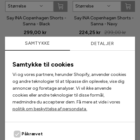
Størrelse
Størrelse
Phenumb
Say INA Copenhagen Shorts -
Say INA Copenhagen Shorts -
Sanna - Black
Sanna - Navy
Pieces
299,00 kr
224,25 kr
299,00 kr
Puma
SAMTYKKE
DETALJER
Sabloom
Samtykke til cookies
Populære accessories
Say INA Copenhagen
Vi og vores partnere, herunder Shopify, anvender cookies
og andre teknologier til at tilpasse din oplevelse, vise dig
2 for 200,-
2 for 300,-
Sisters Point
annoncer og foretage analyser. Vi vil ikke anvende
cookies eller andre teknologier til disse formål,
Smykkeli Copenhagen
medmindre du accepterer dem. Få mere at vide i vores
politik om beskyttelse af persondata.
Tim & Simonsen
Unica Copenhagen
Påkrævet