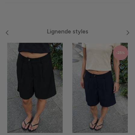
Meraki
Moon Boot
Lignende styles
Neo Noir
-25%
Noella
Noisy May
Notyz
Nümph
Only
Oroblù
Panos Emporio