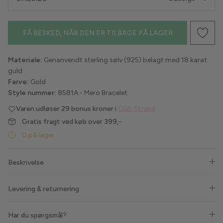
Havaianas
FÅ BESKED, NÅR DEN ER TILBAGE PÅ LAGER
Hype the Detail
Materiale:
Genanvendt sterling sølv (925) belagt med 18 karat
Liberté
guld
Farve:
Gold
Lollys Laundry
Style nummer:
8581A - Mero Bracelet
Varen udløser
29 bonus kroner i
Club Strand
Love & Divine
Gratis fragt ved køb over 399,-
Luxzuz
0 på lager
Lykkeland Ateliér
Beskrivelse
Maanesten
Levering & returnering
Marta du Chateau
Har du spørgsmål?
MbyM