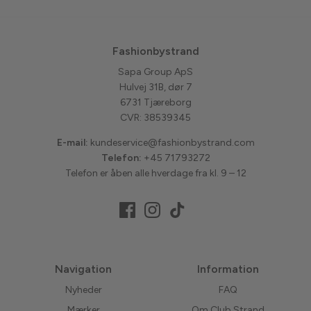
Fashionbystrand
Sapa Group ApS
Hulvej 31B, dør 7
6731 Tjæreborg
CVR: 38539345
E-mail:
kundeservice@fashionbystrand.com
Telefon:
+45 71793272
Telefon er åben alle hverdage fra kl. 9 – 12
Navigation
Information
Nyheder
FAQ
Mærker
Om Club Strand