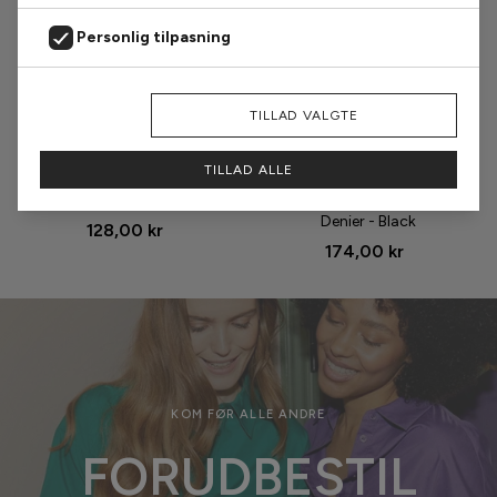
Personlig tilpasning
Markedsføring
AFVIS
TILLAD VALGTE
Størrelse
Størrelse
Analyse
TILLAD ALLE
Oroblu Strømpebukser - Club
Hype The Detail
15 - Sun
Strømpebukser - Logo 25
Denier - Black
128,00 kr
174,00 kr
KOM FØR ALLE ANDRE
FORUDBESTIL