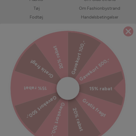
Tøj
Om Fashionbystrand
Fodtøj
Handelsbetingelser
Accessories
Returnering
Bedst solgte
LIVE shopping
Gavekort 100,-
Forudbestil
Jobs hos Fashionbystrand
20% rabat
UDSALG
Servicevilkår
Gavekort 500,-
Gratis fragt
Refusionspolitik
Ekstra tryghed til din ordre
15% rabat
15% rabat
Tilmeld dig vores nyhedsbrev
Gavekort 500,-
Gratis fragt
Gavekort 100,-
Bliv inspireret, hold dig opdateret med vores kampagner og
20% rabat
meget mere!