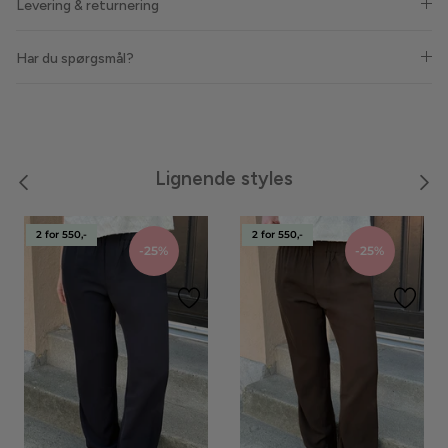
Levering & returnering
Meraki
Har du spørgsmål?
Moon Boot
Neo Noir
Lignende styles
Noella
Noisy May
2 for 550,-
2 for 550,-
-25%
-25%
Notyz
Nümph
Only
Oroblù
Panos Emporio