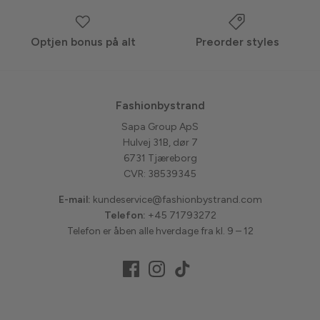
Optjen bonus på alt
Preorder styles
Fashionbystrand
Sapa Group ApS
Hulvej 31B, dør 7
6731 Tjæreborg
CVR: 38539345
E-mail:
kundeservice@fashionbystrand.com
Telefon:
+45 71793272
Telefon er åben alle hverdage fra kl. 9 – 12