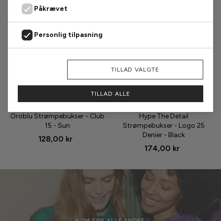
Påkrævet
Personlig tilpasning
Markedsføring
AFVIS
TILLAD VALGTE
Analyse
TILLAD ALLE
Størrelse
Størrelse
Oroblu Strømpebukser - Club
Hype The Detail
15 - Sun
Strømpebukser - Logo 25
Denier - Black
128,00 kr
174,00 kr
KOM FØR ALLE ANDRE