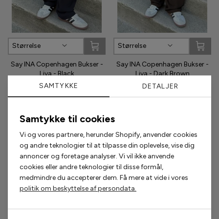
Phenumb
Pieces
Størrelse
Størrelse
Say INA Copenhagen Bukser -
Say INA Copenhagen Bukser -
Puma
Liva - Black
Liva - Dark Brown
SAMTYKKE
261,75 kr
349,00 kr
261,75 kr
DETALJER
349,00 kr
Sabloom
Say INA Copenhagen
Samtykke til cookies
Sisters Point
Vi og vores partnere, herunder Shopify, anvender cookies
Populære accessories
og andre teknologier til at tilpasse din oplevelse, vise dig
Smykkeli Copenhagen
annoncer og foretage analyser. Vi vil ikke anvende
2 for 200,-
2 for 300,-
cookies eller andre teknologier til disse formål,
Tim & Simonsen
medmindre du accepterer dem. Få mere at vide i vores
politik om beskyttelse af persondata.
Unica Copenhagen