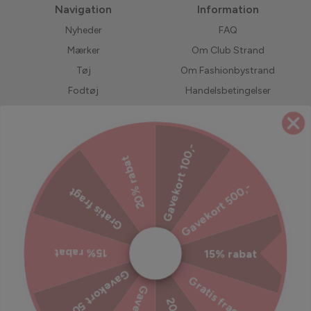
Navigation
Information
Nyheder
FAQ
Mærker
Om Club Strand
Tøj
Om Fashionbystrand
Fodtøj
Handelsbetingelser
Accessories
Returnering
Bedst solgte
LIVE shopping
Gavekort 100,-
Forudbestil
Jobs hos Fashionbystrand
20% rabat
UDSALG
Servicevilkår
Gavekort 500,-
Gratis fragt
Refusionspolitik
Ekstra tryghed til din ordre
15% rabat
15% rabat
Tilmeld dig vores nyhedsbrev
Gavekort 500,-
Gratis fragt
Bliv inspireret, hold dig opdateret med vores kampagner og
meget mere!