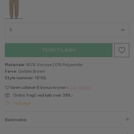
Havaianas
Hype the Detail
S
Liberté
TILFØJ TIL KURV
Lollys Laundry
Materiale:
80% Viscose 20% Polyamide
Love & Divine
Farve:
Golden Brown
Style nummer:
18186
Luxzuz
Varen udløser
8 bonus kroner i
Club Strand
Lykkeland Ateliér
Gratis fragt ved køb over 399,-
1 på lager
Maanesten
Marta du Chateau
Beskrivelse
MbyM