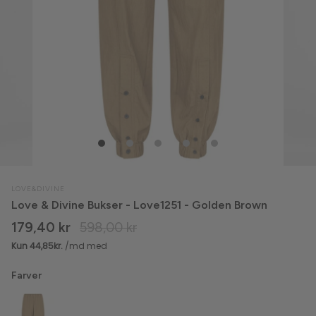
Crocs
Leggings
Culture
Nederdele
ENAMEL Copenhagen
Overtøj
Freequent
Shorts
G-STAR
Skjorter
Gestuz
Striktrøjer & Sweat
LOVE&DIVINE
Love & Divine Bukser - Love1251 - Golden Brown
Global Funk
Strømpebukser
179,40 kr
598,00 kr
Gossia
T-shirts & Toppe
Farver
H2O
Undertøj & Shapewear
H2O Fagerholt
Veste