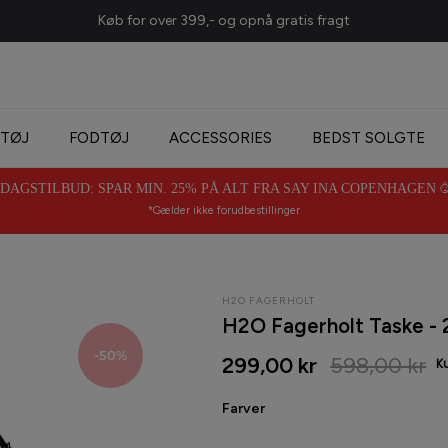
TØJ
FODTØJ
ACCESSORIES
BEDST SOLGTE
AGSTILBUD: SPAR MIN. 25% PÅ ALT FRA SAY INA COPENHAGEN 🥳 
*Gælder ikke forudbestillinger
H2O FAGERHOLT
H2O Fagerholt Taske - 2
-50%
299,00 kr
598,00 kr
Farver