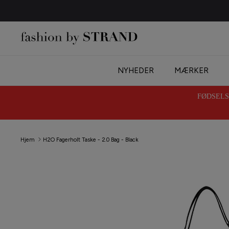
Hop
til
indhold
NYHEDER
MÆRKER
FØDSELSD
Hjem
H2O Fagerholt Taske - 2.0 Bag - Black