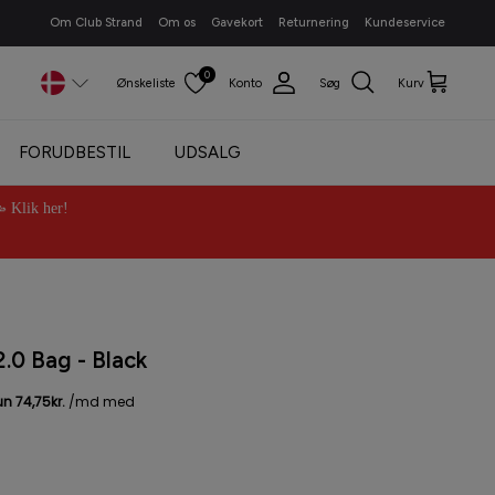
Om Club Strand
Om os
Gavekort
Returnering
Kundeservice
0
Ønskeliste
Konto
Søg
Kurv
FORUDBESTIL
UDSALG
Klik her!
.0 Bag - Black