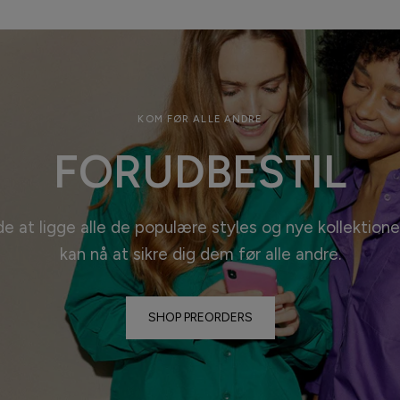
KOM FØR ALLE ANDRE
FORUDBESTIL
de at ligge alle de populære styles og nye kollektione
kan nå at sikre dig dem før alle
andre.
SHOP PREORDERS