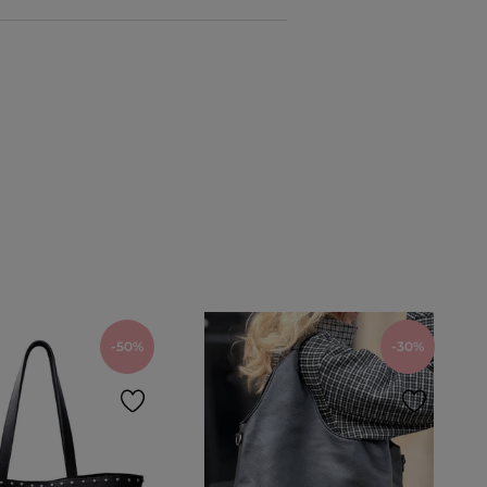
-50%
-30%