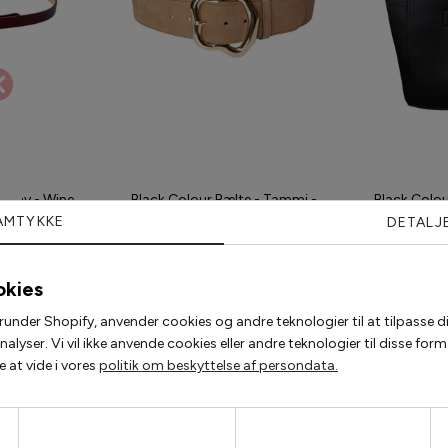
Sophy - Wine
Black Colour Bælte - Tammi -
Black Colou
Taupe
AMTYKKE
DETALJ
00 kr
349,0
243,60 kr
348,00 kr
okies
runder Shopify, anvender cookies og andre teknologier til at tilpasse di
Populære accessories
lyser. Vi vil ikke anvende cookies eller andre teknologier til disse fo
 at vide i vores
politik om beskyttelse af persondata.
2 for 200,-
2 for 120,-