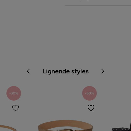
Lignende styles
-30%
-30%