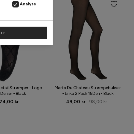
Analyse
LLE
etail Strømper - Logo
Marta Du Chateau Strømpebukser
 Denier - Black
- Erika 2 Pack 15Den - Black
74,00 kr
49,00 kr
98,00 kr