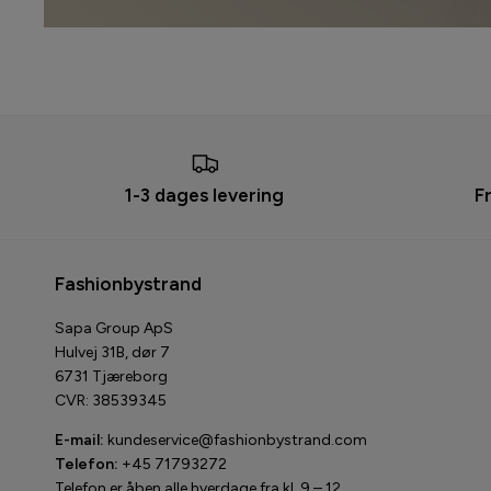
1-3 dages levering
F
Fashionbystrand
Sapa Group ApS
Hulvej 31B, dør 7
6731 Tjæreborg
CVR: 38539345
E-mail:
kundeservice@fashionbystrand.com
Telefon:
+45 71793272
Telefon er åben alle hverdage fra kl. 9 – 12