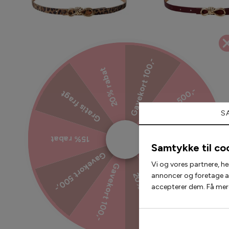
Gavekort 100,-
20% rabat
Gavekort 500,-
Gratis fragt
Black Colour Bælte - Sophy -
Black Colour Bælte - 
Natural Leo
S
208,60 kr
298,
208,60 kr
298,00 kr
15% rabat
15% rabat
Samtykke til co
Gavekort 500,-
Gratis fragt
Vi og vores partnere, he
Gavekort 100,-
annoncer og foretage ana
20% rabat
accepterer dem. Få mere
2 for 200,-
2 for 300,-