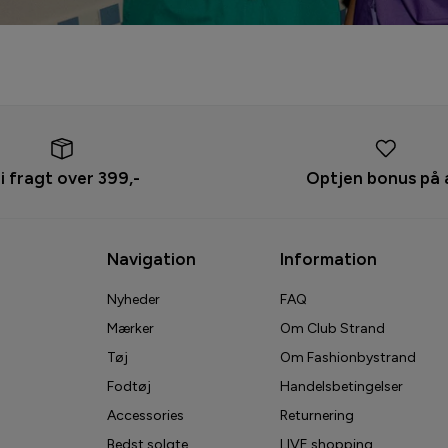
ri fragt over 399,-
Optjen bonus på 
Navigation
Information
Nyheder
FAQ
Mærker
Om Club Strand
Tøj
Om Fashionbystrand
Fodtøj
Handelsbetingelser
Accessories
Returnering
Bedst solgte
LIVE shopping