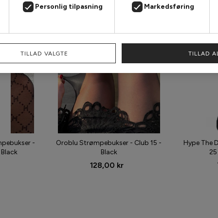
Personlig tilpasning
Markedsføring
TILLAD VALGTE
TILLAD A
mpebukser -
Oroblu Strømpebukser - Club 15 -
Hype The D
 Black
Black
25
128,00 kr