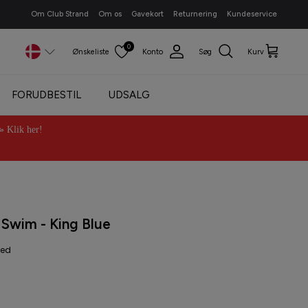
Om Club Strand
Om os
Gavekort
Returnering
Kundeservice
0
Ønskeliste
Konto
Søg
Kurv
FORUDBESTIL
UDSALG
Klik her!
Swim - King Blue