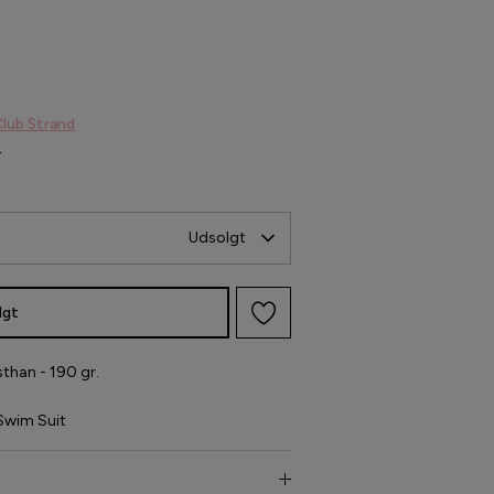
Club Strand
-
Udsolgt
lgt
han - 190 gr.
wim Suit