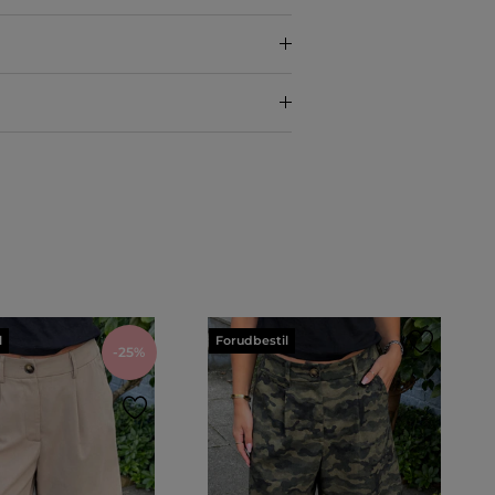
l
Forudbestil
-25%