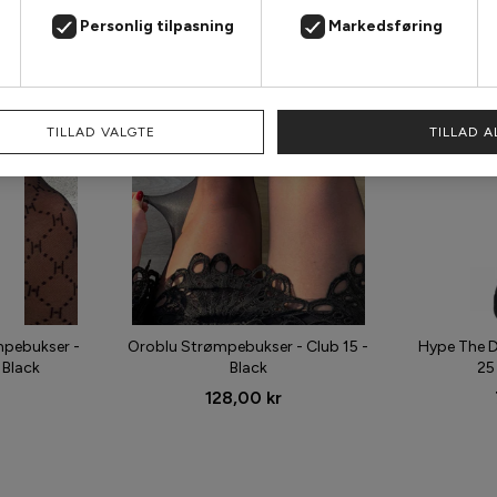
Personlig tilpasning
Markedsføring
TILLAD VALGTE
TILLAD A
mpebukser -
Oroblu Strømpebukser - Club 15 -
Hype The D
 Black
Black
25
128,00 kr