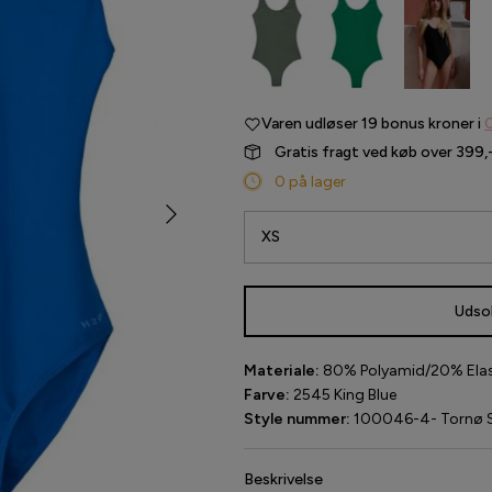
Varen udløser
19 bonus kroner i
Gratis fragt ved køb over 399,
0 på lager
XS
Udso
Materiale:
80% Polyamid/20% Elast
Farve:
2545 King Blue
Style nummer:
100046-4- Tornø S
Beskrivelse