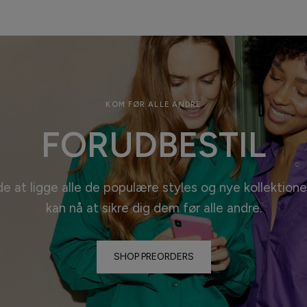
KOM FØR ALLE ANDRE
FORUDBESTIL
de at ligge alle de populære styles og nye kollektione
kan nå at sikre dig dem før alle
andre.
SHOP PREORDERS