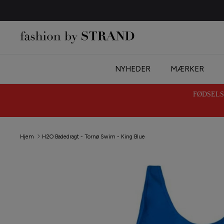
Hop
til
indhold
NYHEDER
MÆRKER
FØDSELSD
Hjem
H2O Badedragt - Tornø Swim - King Blue