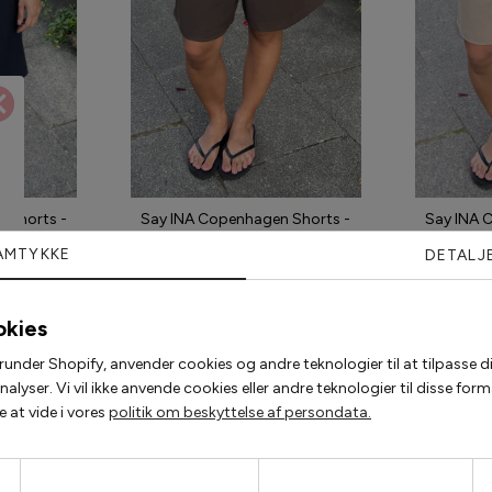
 Shorts -
Say INA Copenhagen Shorts -
Say INA 
vy
Sanna - Dark Brown
S
AMTYKKE
DETALJ
00 kr
299,00 kr
224,2
okies
runder Shopify, anvender cookies og andre teknologier til at tilpasse di
Populære accessories
lyser. Vi vil ikke anvende cookies eller andre teknologier til disse fo
 at vide i vores
politik om beskyttelse af persondata.
2 for 200,-
2 for 120,-