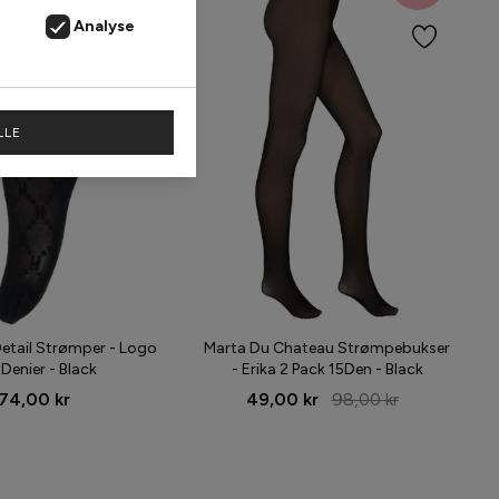
Analyse
LLE
etail Strømper - Logo
Marta Du Chateau Strømpebukser
 Denier - Black
- Erika 2 Pack 15Den - Black
74,00 kr
49,00 kr
98,00 kr