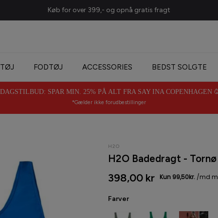
Køb for over 399,- og opnå gratis fragt
TØJ
FODTØJ
ACCESSORIES
BEDST SOLGTE
AGSTILBUD: SPAR MIN. 25% PÅ ALT FRA SAY INA COPENHAGEN 🥳 
*Gælder ikke forudbestillinger
H2O
H2O Badedragt - Tornø 
398,00 kr
Farver