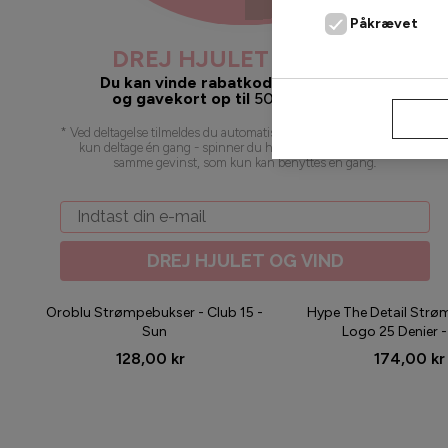
Påkrævet
DREJ HJULET OG VIND
Du kan vinde rabatkoder, gratis fragt
og gavekort op til
500
kr. 🥳 juhuu!
AFVIS
* Ved deltagelse tilmeldes du automatisk vores nyhedsbrev. Du kan
kun deltage én gang - spinner du hjulet flere gange, vil du få
samme gevinst, som kun kan benyttes én gang
.
Email
DREJ HJULET OG VIND
Oroblu Strømpebukser - Club 15 -
Hype The Detail Strø
Sun
Logo 25 Denier -
128,00 kr
174,00 kr