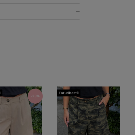
l
Forudbestil
-25%