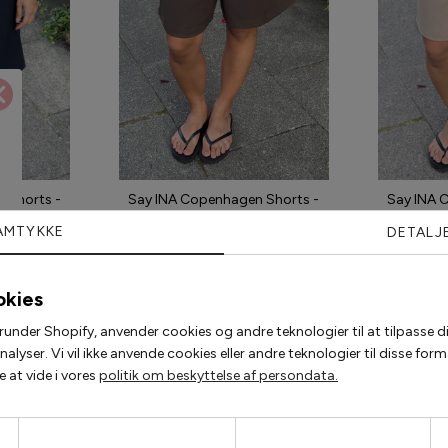
 Shorts -
Say INA Copenhagen Shorts -
Say INA 
vy
Sanna - Dark Brown
S
AMTYKKE
DETALJ
00 kr
299,00 kr
224,2
okies
runder Shopify, anvender cookies og andre teknologier til at tilpasse di
Populære accessories
lyser. Vi vil ikke anvende cookies eller andre teknologier til disse fo
 at vide i vores
politik om beskyttelse af persondata.
2 for 200,-
2 for 120,-