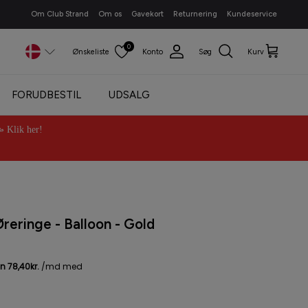
Om Club Strand
Om os
Gavekort
Returnering
Kundeservice
0
Ønskeliste
Konto
Søg
Kurv
FORUDBESTIL
UDSALG
Klik her!
ringe - Balloon - Gold