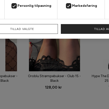
Personlig tilpasning
Markedsføring
TILLAD VALGTE
TILLAD A
mpebukser -
Oroblu Strømpebukser - Club 15 -
Hype The D
 Black
Black
25
128,00 kr