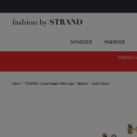
Hop
til
indhold
NYHEDER
MÆRKER
FØDSELSD
Hjem
ENAMEL Copenhagen Øreringe - Balloon - Gold Colour