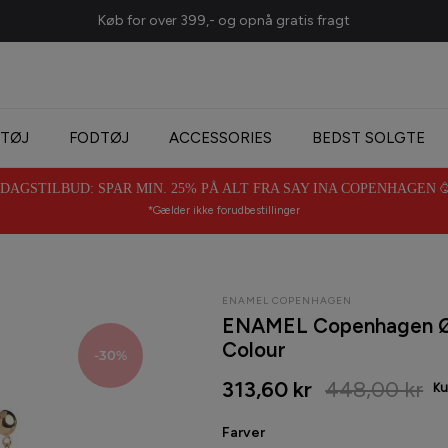
Køb for over 399,- og opnå gratis fragt
TØJ
FODTØJ
ACCESSORIES
BEDST SOLGTE
AGSTILBUD: SPAR MIN. 25% PÅ ALT FRA SAY INA COPENHAGEN 🥳 
*Gælder ikke forudbestillinger
ENAMEL COPENHAGEN
ENAMEL Copenhagen Øre
Colour
-30%
313,60 kr
448,00 kr
Farver