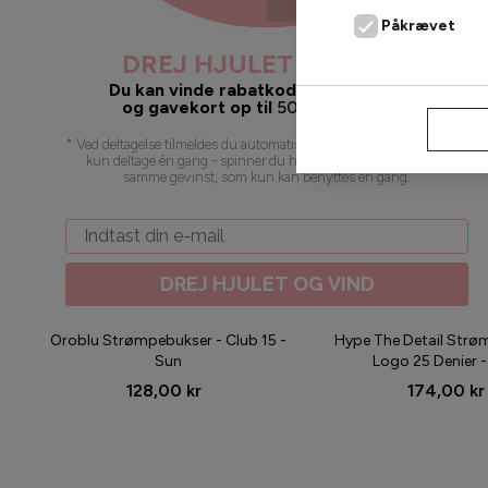
Påkrævet
DREJ HJULET OG VIND
Du kan vinde rabatkoder, gratis fragt
og gavekort op til
500
kr. 🥳 juhuu!
AFVIS
* Ved deltagelse tilmeldes du automatisk vores nyhedsbrev. Du kan
kun deltage én gang - spinner du hjulet flere gange, vil du få
samme gevinst, som kun kan benyttes én gang
.
Email
DREJ HJULET OG VIND
Oroblu Strømpebukser - Club 15 -
Hype The Detail Strø
Sun
Logo 25 Denier -
128,00 kr
174,00 kr