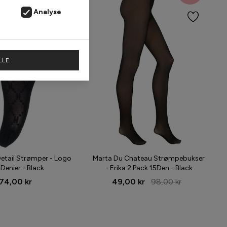
Analyse
LLE
etail Strømper - Logo
Marta Du Chateau Strømpebukser
 Denier - Black
- Erika 2 Pack 15Den - Black
74,00 kr
49,00 kr
98,00 kr