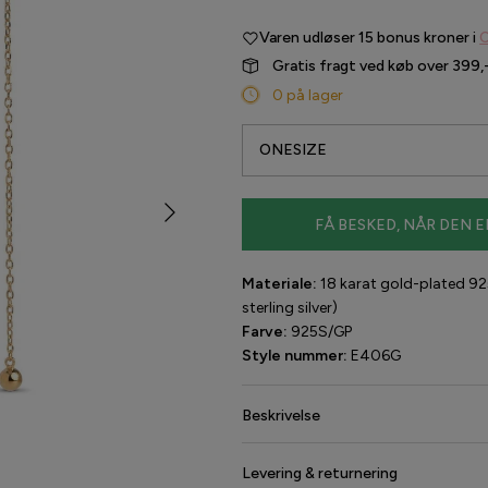
Varen udløser
15 bonus kroner i
C
Gratis fragt ved køb over 399,
0 på lager
ONESIZE
FÅ BESKED, NÅR DEN E
Materiale:
18 karat gold-plated 925
sterling silver)
Farve:
925S/GP
Style nummer:
E406G
Beskrivelse
Levering & returnering