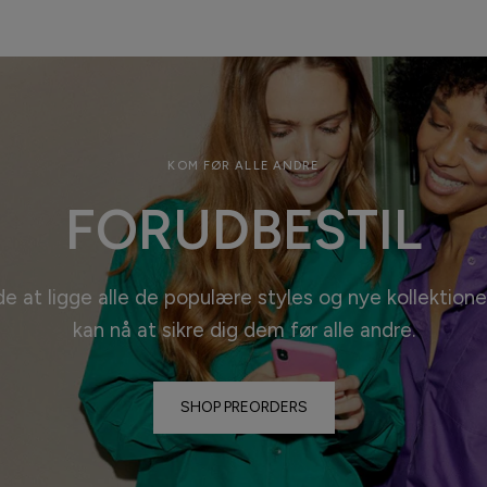
KOM FØR ALLE ANDRE
FORUDBESTIL
de at ligge alle de populære styles og nye kollektione
kan nå at sikre dig dem før alle
andre.
SHOP PREORDERS