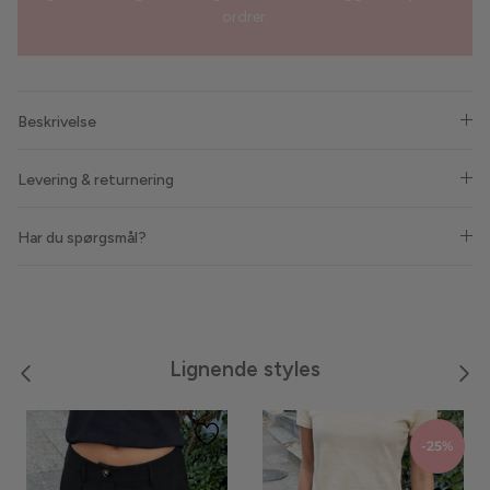
ordrer.
Phenumb
Pieces
Beskrivelse
Puma
Levering & returnering
Sabloom
Har du spørgsmål?
Say INA Copenhagen
Sisters Point
Smykkeli Copenhagen
Lignende styles
Tim & Simonsen
Unica Copenhagen
-25%