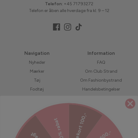
Telefon:
+45 71793272
Telefon er åben alle hverdage fra kl. 9 – 12
Navigation
Information
Nyheder
FAQ
Mærker
Om Club Strand
Tøj
Om Fashionbystrand
Fodtøj
Handelsbetingelser
Accessories
Returnering
Bedst solgte
LIVE shopping
Gavekort 100,-
Forudbestil
Jobs hos Fashionbystrand
20% rabat
UDSALG
Servicevilkår
Refusionspolitik