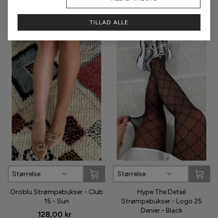
Analyse
TILLAD ALLE
2 for 200,-
2 for 300,-
Størrelse
Størrelse
Oroblu Strømpebukser - Club
Hype The Detail
15 - Sun
Strømpebukser - Logo 25
Denier - Black
128,00 kr