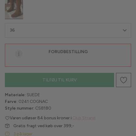
Havaianas
Hype the Detail
36
Liberté
FORUDBESTILLING
Lollys Laundry
.
Love & Divine
TILFØJ TIL KURV
Luxzuz
Lykkeland Ateliér
Materiale:
SUEDE
Farve:
0241 COGNAC
Maanesten
Style nummer:
CS8180
Varen udløser
84 bonus kroner i
Club Strand
Marta du Chateau
Gratis fragt ved køb over 399,-
3 på lager
MbyM