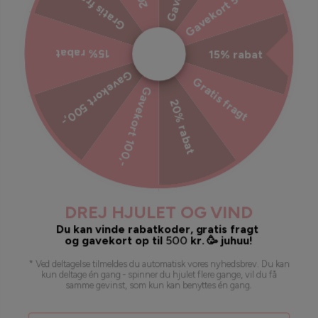
Gavekort 500,-
Gratis fragt
Ekstra tryghed til din ordre
15% rabat
15% rabat
Tilmeld dig vores nyhedsbrev
Gavekort 500,-
Gratis fragt
Gavekort 100,-
Bliv inspireret, hold dig opdateret med vores kampagner og
20% rabat
meget mere!
Send
DREJ HJULET OG VIND
Du kan vinde rabatkoder, gratis fragt
og gavekort op til
500
kr. 🥳 juhuu!
* Ved deltagelse tilmeldes du automatisk vores nyhedsbrev. Du kan
kun deltage én gang - spinner du hjulet flere gange, vil du få
samme gevinst, som kun kan benyttes én gang
.