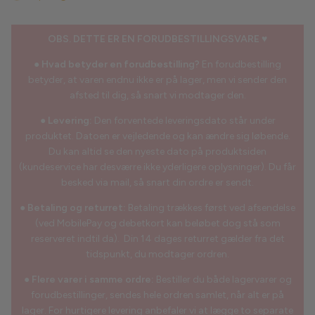
Meraki
OBS. DETTE ER EN FORUDBESTILLINGSVARE
♥
Moon Boot
●
Hvad betyder en forudbestilling?
En forudbestilling
betyder, at varen endnu ikke er på lager, men vi sender den
Neo Noir
afsted til dig, så snart vi modtager den.
●
Levering:
Den forventede leveringsdato står under
Noella
produktet. Datoen er vejledende og kan ændre sig løbende.
Du kan altid se den nyeste dato på produktsiden
Noisy May
(kundeservice har desværre ikke yderligere oplysninger). Du får
besked via mail, så snart din ordre er sendt.
Notyz
●
Betaling og returret:
Betaling trækkes først ved afsendelse
Nümph
(ved MobilePay og debetkort kan beløbet dog stå som
reserveret indtil da). Din 14 dages returret gælder fra det
Only
tidspunkt, du modtager ordren.
●
Flere varer i samme ordre:
Bestiller du både lagervarer og
Oroblù
forudbestillinger, sendes hele ordren samlet, når alt er på
lager. For hurtigere levering anbefaler vi at lægge to separate
Panos Emporio