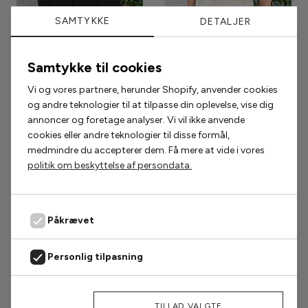
SAMTYKKE
DETALJER
Samtykke til cookies
Vi og vores partnere, herunder Shopify, anvender cookies
og andre teknologier til at tilpasse din oplevelse, vise dig
annoncer og foretage analyser. Vi vil ikke anvende
cookies eller andre teknologier til disse formål,
medmindre du accepterer dem. Få mere at vide i vores
politik om beskyttelse af persondata.
Størrelse
Størrelse
Say INA Copenhagen Shorts -
Say INA Copenhagen Shorts -
Sanna - Black
Sanna - Navy
Påkrævet
299,00 kr
224,25 kr
299,00 kr
Personlig tilpasning
Markedsføring
Populære accessories
AFVIS
TILLAD VALGTE