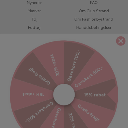
Nyheder
FAQ
Mærker
Om Club Strand
Tøj
Om Fashionbystrand
Fodtøj
Handelsbetingelser
Accessories
Returnering
Bedst solgte
LIVE shopping
Gavekort 100,-
Forudbestil
Jobs hos Fashionbystrand
20% rabat
UDSALG
Servicevilkår
Gavekort 500,-
Gratis fragt
Refusionspolitik
Ekstra tryghed til din ordre
15% rabat
15% rabat
Tilmeld dig vores nyhedsbrev
Gavekort 500,-
Gratis fragt
Gavekort 100,-
Bliv inspireret, hold dig opdateret med vores kampagner og
20% rabat
meget mere!