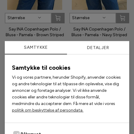
Phenumb
Størrelse
Størrelse
Pieces
Say INA Copenhagen Polo /
Say INA Copenhagen Polo /
Bluse - Pamela - Brown Striped
Bluse - Pamela - Navy Striped
Puma
224,25 kr
299,00 kr
224,25 kr
299,00 kr
SAMTYKKE
DETALJER
Sabloom
Samtykke til cookies
Say INA Copenhagen
Populære accessories
Vi og vores partnere, herunder Shopify, anvender cookies
Sisters Point
og andre teknologier til at tilpasse din oplevelse, vise dig
annoncer og foretage analyser. Vi vil ikke anvende
2 for 200,-
2 for 300,-
Smykkeli Copenhagen
cookies eller andre teknologier til disse formål,
medmindre du accepterer dem. Få mere at vide i vores
Tim & Simonsen
politik om beskyttelse af persondata.
Unica Copenhagen