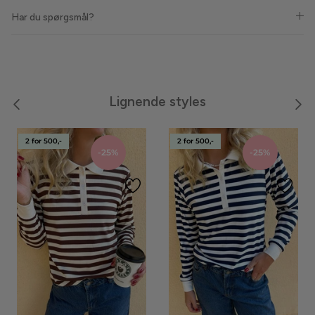
Har du spørgsmål?
Meraki
Moon Boot
Neo Noir
Lignende styles
Noella
2 for 500,-
2 for 500,-
-25%
-25%
Noisy May
Notyz
Nümph
Only
Oroblù
Panos Emporio