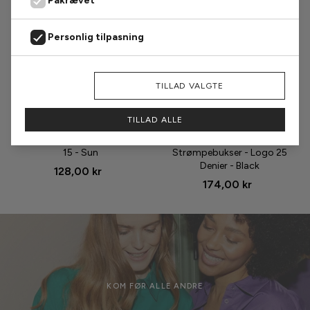
Påkrævet
Personlig tilpasning
Markedsføring
AFVIS
TILLAD VALGTE
Analyse
Størrelse
Størrelse
TILLAD ALLE
Oroblu Strømpebukser - Club
Hype The Detail
15 - Sun
Strømpebukser - Logo 25
Denier - Black
128,00 kr
174,00 kr
KOM FØR ALLE ANDRE