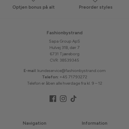
Optjen bonus på alt
Preorder styles
Fashionbystrand
Sapa Group ApS
Hulvej 31B, dør 7
6731 Tjæreborg
CVR: 38539345
E-mail:
kundeservice@fashionbystrand.com
Telefon:
+45 71793272
Telefon er åben alle hverdage fra kl. 9 – 12
Navigation
Information