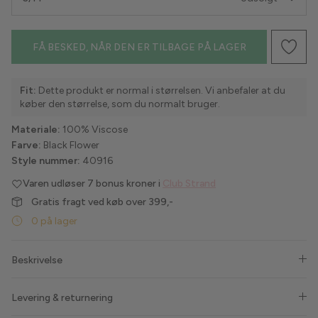
Havaianas
FÅ BESKED, NÅR DEN ER TILBAGE PÅ LAGER
Hype the Detail
Fit:
Dette produkt er normal i størrelsen. Vi anbefaler at du
Liberté
køber den størrelse, som du normalt bruger.
Lollys Laundry
Materiale:
100% Viscose
Farve:
Black Flower
Love & Divine
Style nummer:
40916
Varen udløser
7 bonus kroner i
Club Strand
Luxzuz
Gratis fragt ved køb over 399,-
Lykkeland Ateliér
0 på lager
Maanesten
Beskrivelse
Marta du Chateau
Levering & returnering
MbyM